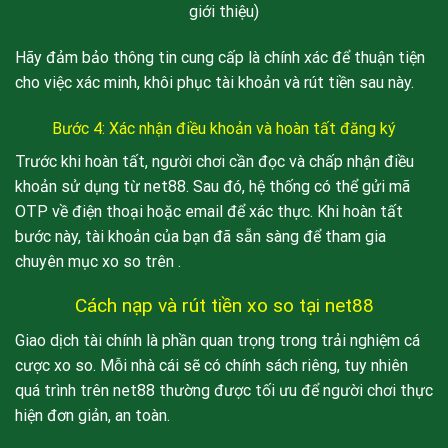
giới thiệu)
Hãy đảm bảo thông tin cung cấp là chính xác để thuận tiện
cho việc xác minh, khôi phục tài khoản và rút tiền sau này.
Bước 4: Xác nhận điều khoản và hoàn tất đăng ký
Trước khi hoàn tất, người chơi cần đọc và chấp nhận điều
khoản sử dụng từ net88. Sau đó, hệ thống có thể gửi mã
OTP về điện thoại hoặc email để xác thực. Khi hoàn tất
bước này, tài khoản của bạn đã sẵn sàng để tham gia
chuyên mục xo so trên
.
Cách nạp và rút tiền xo so tại net88
Giao dịch tài chính là phần quan trọng trong trải nghiệm cá
cược xo so. Mỗi nhà cái sẽ có chính sách riêng, tuy nhiên
quá trình trên net88 thường được tối ưu để người chơi thực
hiện đơn giản, an toàn.