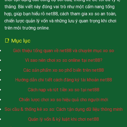
thắng. Bài viết này đóng vai trò như một cẩm nang tổng
hợp, giúp bạn hiểu rõ net88, cách tham gia xo so an toàn,
chiến lược quản lý vốn và những lưu ý quan trọng khi chơi
trên môi trường online.
📑 Mục lục
Giới thiệu tổng quan về net88 và chuyên mục xo so
Vì sao nên chơi xo so online tại net88?
Các sản phẩm xo so phổ biến trên net88
Hướng dẫn chi tiết cách đăng ký tài khoản net88
Cách nạp và rút tiền xo so tại net88
Chiến lược chơi xo so hiệu quả cho người mới
Soi cầu & thống kê xo so: Cách tận dụng dữ liệu thông minh
Quản lý vốn & kỷ luật khi chơi net88