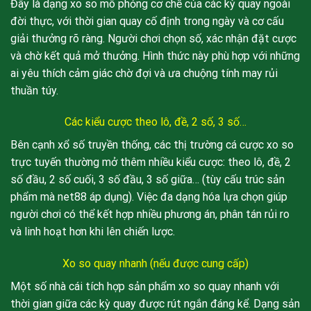
Đây là dạng xo so mô phỏng cơ chế của các kỳ quay ngoài
đời thực, với thời gian quay cố định trong ngày và cơ cấu
giải thưởng rõ ràng. Người chơi chọn số, xác nhận đặt cược
và chờ kết quả mở thưởng. Hình thức này phù hợp với những
ai yêu thích cảm giác chờ đợi và ưa chuộng tính may rủi
thuần túy.
Các kiểu cược theo lô, đề, 2 số, 3 số…
Bên cạnh xổ số truyền thống, các thị trường cá cược xo so
trực tuyến thường mở thêm nhiều kiểu cược: theo lô, đề, 2
số đầu, 2 số cuối, 3 số đầu, 3 số giữa… (tùy cấu trúc sản
phẩm mà net88 áp dụng). Việc đa dạng hóa lựa chọn giúp
người chơi có thể kết hợp nhiều phương án, phân tán rủi ro
và linh hoạt hơn khi lên chiến lược.
Xo so quay nhanh (nếu được cung cấp)
Một số nhà cái tích hợp sản phẩm xo so quay nhanh với
thời gian giữa các kỳ quay được rút ngắn đáng kể. Dạng sản