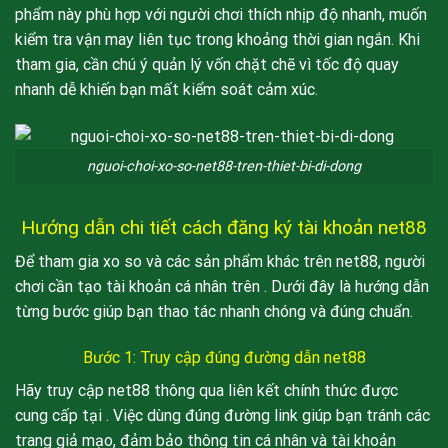
phẩm này phù hợp với người chơi thích nhịp độ nhanh, muốn
kiểm tra vận may liên tục trong khoảng thời gian ngắn. Khi
tham gia, cần chú ý quản lý vốn chặt chẽ vì tốc độ quay
nhanh dễ khiến bạn mất kiểm soát cảm xúc.
nguoi-choi-xo-so-net88-tren-thiet-bi-di-dong
Hướng dẫn chi tiết cách đăng ký tài khoản net88
Để tham gia xo so và các sản phẩm khác trên net88, người
chơi cần tạo tài khoản cá nhân trên
. Dưới đây là hướng dẫn
từng bước giúp bạn thao tác nhanh chóng và đúng chuẩn.
Bước 1: Truy cập đúng đường dẫn net88
Hãy truy cập net88 thông qua liên kết chính thức được
cung cấp tại
. Việc dùng đúng đường link giúp bạn tránh các
trang giả mạo, đảm bảo thông tin cá nhân và tài khoản