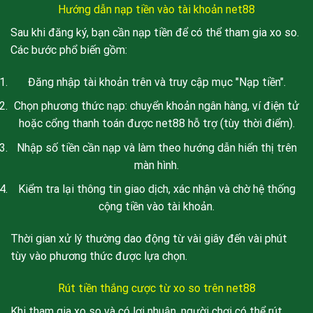
Hướng dẫn nạp tiền vào tài khoản net88
Sau khi đăng ký, bạn cần nạp tiền để có thể tham gia xo so.
Các bước phổ biến gồm:
Đăng nhập tài khoản trên
và truy cập mục "Nạp tiền".
Chọn phương thức nạp: chuyển khoản ngân hàng, ví điện tử
hoặc cổng thanh toán được net88 hỗ trợ (tùy thời điểm).
Nhập số tiền cần nạp và làm theo hướng dẫn hiển thị trên
màn hình.
Kiểm tra lại thông tin giao dịch, xác nhận và chờ hệ thống
cộng tiền vào tài khoản.
Thời gian xử lý thường dao động từ vài giây đến vài phút
tùy vào phương thức được lựa chọn.
Rút tiền thắng cược từ xo so trên net88
Khi tham gia xo so và có lợi nhuận, người chơi có thể rút