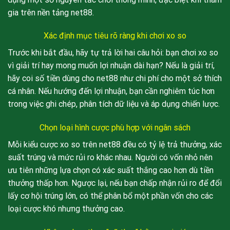
gia trên nền tảng net88.
Xác định mục tiêu rõ ràng khi chơi xo so
Trước khi bắt đầu, hãy tự trả lời hai câu hỏi: bạn chơi xo so
vì giải trí hay mong muốn lợi nhuận dài hạn? Nếu là giải trí,
hãy coi số tiền dùng cho net88 như chi phí cho một sở thích
cá nhân. Nếu hướng đến lợi nhuận, bạn cần nghiêm túc hơn
trong việc ghi chép, phân tích dữ liệu và áp dụng chiến lược.
Chọn loại hình cược phù hợp với ngân sách
Mỗi kiểu cược xo so trên net88 đều có tỷ lệ trả thưởng, xác
suất trúng và mức rủi ro khác nhau. Người có vốn nhỏ nên
ưu tiên những lựa chọn có xác suất thắng cao hơn dù tiền
thưởng thấp hơn. Ngược lại, nếu bạn chấp nhận rủi ro để đổi
lấy cơ hội trúng lớn, có thể phân bổ một phần vốn cho các
loại cược khó nhưng thưởng cao.