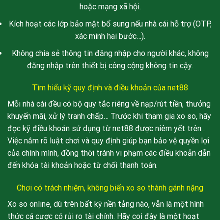
hoặc mạng xã hội.
Kích hoạt các lớp bảo mật bổ sung nếu nhà cái hỗ trợ (OTP,
xác minh hai bước…).
Không chia sẻ thông tin đăng nhập cho người khác, không
đăng nhập trên thiết bị công cộng không tin cậy.
Tìm hiểu kỹ quy định và điều khoản của net88
Mỗi nhà cái đều có bộ quy tắc riêng về nạp/rút tiền, thưởng
khuyến mãi, xử lý tranh chấp… Trước khi tham gia xo so, hãy
đọc kỹ điều khoản sử dụng từ net88 được niêm yết trên
.
Việc nắm rõ luật chơi và quy định giúp bạn bảo vệ quyền lợi
của chính mình, đồng thời tránh vi phạm các điều khoản dẫn
đến khóa tài khoản hoặc từ chối thanh toán.
Chơi có trách nhiệm, không biến xo so thành gánh nặng
Xo so online, dù trên bất kỳ nền tảng nào, vẫn là một hình
thức cá cược có rủi ro tài chính. Hãy coi đây là một hoạt