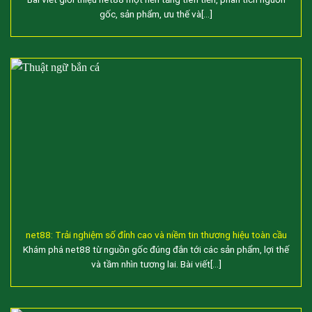
gốc, sản phẩm, ưu thế và[...]
net88: Trải nghiệm số đỉnh cao và niềm tin thương hiệu toàn cầu
Khám phá net88 từ nguồn gốc đúng đắn tới các sản phẩm, lợi thế
và tầm nhìn tương lai. Bài viết[...]