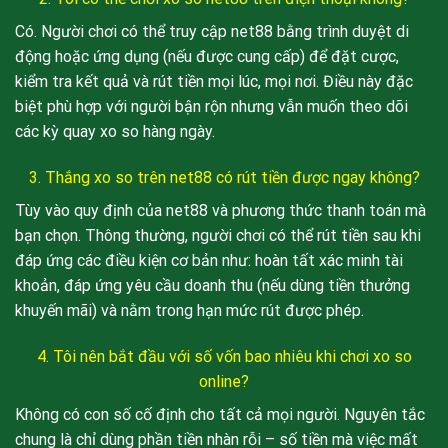
Có. Người chơi có thể truy cập net88 bằng trình duyệt di
động hoặc ứng dụng (nếu được cung cấp) để đặt cược,
kiểm tra kết quả và rút tiền mọi lúc, mọi nơi. Điều này đặc
biệt phù hợp với người bận rộn nhưng vẫn muốn theo dõi
các kỳ quay xo so hàng ngày.
3. Thắng xo so trên net88 có rút tiền được ngay không?
Tùy vào quy định của net88 và phương thức thanh toán mà
bạn chọn. Thông thường, người chơi có thể rút tiền sau khi
đáp ứng các điều kiện cơ bản như: hoàn tất xác minh tài
khoản, đáp ứng yêu cầu doanh thu (nếu dùng tiền thưởng
khuyến mãi) và nằm trong hạn mức rút được phép.
4. Tôi nên bắt đầu với số vốn bao nhiêu khi chơi xo so
online?
Không có con số cố định cho tất cả mọi người. Nguyên tắc
chung là chỉ dùng phần tiền nhàn rỗi – số tiền mà việc mất