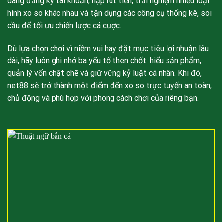
dàng đăng ký tài khoản, nạp rút tiền, trải nghiệm nhiều loại
hình xo so khác nhau và tận dụng các công cụ thống kê, soi
cầu để tối ưu chiến lược cá cược.
Dù lựa chọn chơi vì niềm vui hay đặt mục tiêu lợi nhuận lâu
dài, hãy luôn ghi nhớ ba yếu tố then chốt: hiểu sản phẩm,
quản lý vốn chặt chẽ và giữ vững kỷ luật cá nhân. Khi đó,
net88 sẽ trở thành một điểm đến xo so trực tuyến an toàn,
chủ động và phù hợp với phong cách chơi của riêng bạn.