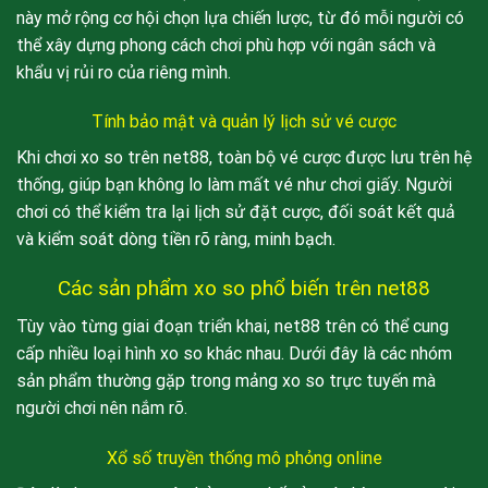
này mở rộng cơ hội chọn lựa chiến lược, từ đó mỗi người có
thể xây dựng phong cách chơi phù hợp với ngân sách và
khẩu vị rủi ro của riêng mình.
Tính bảo mật và quản lý lịch sử vé cược
Khi chơi xo so trên net88, toàn bộ vé cược được lưu trên hệ
thống, giúp bạn không lo làm mất vé như chơi giấy. Người
chơi có thể kiểm tra lại lịch sử đặt cược, đối soát kết quả
và kiểm soát dòng tiền rõ ràng, minh bạch.
Các sản phẩm xo so phổ biến trên net88
Tùy vào từng giai đoạn triển khai, net88 trên
có thể cung
cấp nhiều loại hình xo so khác nhau. Dưới đây là các nhóm
sản phẩm thường gặp trong mảng xo so trực tuyến mà
người chơi nên nắm rõ.
Xổ số truyền thống mô phỏng online