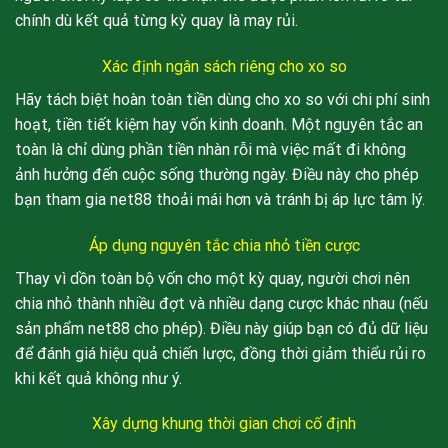
chính dù kết quả từng kỳ quay là may rủi.
Xác định ngân sách riêng cho xo so
Hãy tách biệt hoàn toàn tiền dùng cho xo so với chi phí sinh
hoạt, tiền tiết kiệm hay vốn kinh doanh. Một nguyên tắc an
toàn là chỉ dùng phần tiền nhàn rỗi mà việc mất đi không
ảnh hưởng đến cuộc sống thường ngày. Điều này cho phép
bạn tham gia net88 thoải mái hơn và tránh bị áp lực tâm lý.
Áp dụng nguyên tắc chia nhỏ tiền cược
Thay vì dồn toàn bộ vốn cho một kỳ quay, người chơi nên
chia nhỏ thành nhiều đợt và nhiều dạng cược khác nhau (nếu
sản phẩm net88 cho phép). Điều này giúp bạn có đủ dữ liệu
để đánh giá hiệu quả chiến lược, đồng thời giảm thiểu rủi ro
khi kết quả không như ý.
Xây dựng khung thời gian chơi cố định