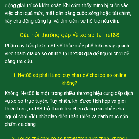
động giải trí có kiểm soát. Khi cảm thấy mình bị cuốn vào
việc chơi quá mức, mất cân bằng cuộc sống hoặc tài chính,
hãy chủ động dừng lại và tìm kiếm sự hỗ trợ nếu cần.
Câu hỏi thường gặp về xo so tại net88
Phần này tổng hợp một số thắc mắc phổ biến xoay quanh
việc tham gia xo so online tại net88 qua
để người chơi dễ
dàng tra cứu.
1. Net88 có phải là nơi duy nhất để chơi xo so online
không?
Không. Net88 là một trong nhiều thương hiệu cung cấp dịch
vụ xo so trực tuyến. Tuy nhiên, khi được tích hợp và giới
thiệu trên
, net88 trở thành lựa chọn đáng cân nhắc cho
người chơi Việt nhờ giao diện thân thiện và danh mục sản
phẩm đa dạng.
2. Tôi có thể chơi xo so net88 trên điện thoại không?