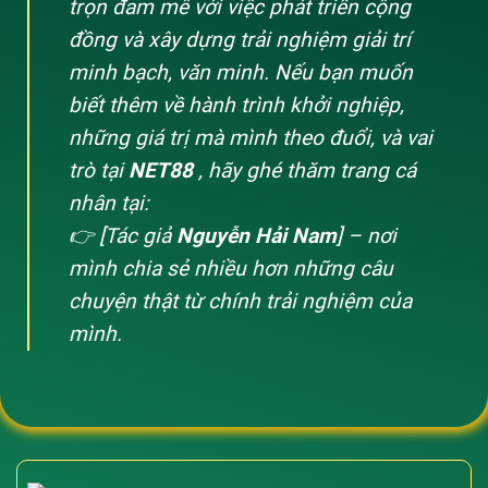
trọn đam mê với việc phát triển cộng
đồng và xây dựng trải nghiệm giải trí
minh bạch, văn minh. Nếu bạn muốn
biết thêm về hành trình khởi nghiệp,
những giá trị mà mình theo đuổi, và vai
trò tại
NET88
, hãy ghé thăm trang cá
nhân tại:
👉 [Tác giả
Nguyễn Hải Nam
] – nơi
mình chia sẻ nhiều hơn những câu
chuyện thật từ chính trải nghiệm của
mình.