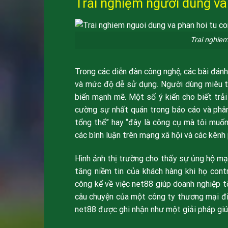
Trải nghiệm người dùng và
Trai nghie
Trong các diễn đàn công nghệ, các bài đánh
và mức độ dễ sử dụng. Người dùng miêu tả 
biến mạnh mẽ. Một số ý kiến cho biết trải
cường sự nhất quán trong báo cáo và phân
tổng thể” hay “đây là công cụ mà tôi muố
các bình luận trên mạng xã hội và các kênh
Hình ảnh thị trường cho thấy sự ủng hộ mạn
tăng niềm tin của khách hàng khi họ cont
công kể về việc net88 giúp doanh nghiệp tố
câu chuyện của một công ty thương mại đi
net88 được ghi nhận như một giải pháp gi