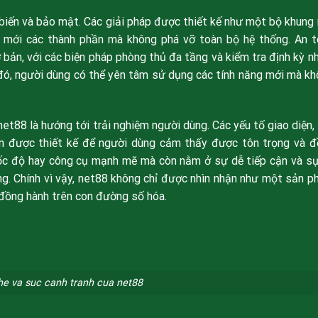
iến và bảo mật. Các giải pháp được thiết kế như một bộ khung
 mới các thành phần mà không phá vỡ toàn bộ hệ thống. An 
bản, với các biện pháp phòng thủ đa tầng và kiểm tra định kỳ 
ờ đó, người dùng có thể yên tâm sử dụng các tính năng mới mà k
et88 là hướng tới trải nghiệm người dùng. Các yếu tố giao diện,
ân được thiết kế để người dùng cảm thấy được tôn trọng và 
 tốc độ hay công cụ mạnh mẽ mà còn nằm ở sự dễ tiếp cận và s
ng. Chính vì vậy, net88 không chỉ được nhìn nhận như một sản 
 đồng hành trên con đường số hóa.
he va suc canh tranh cua net88