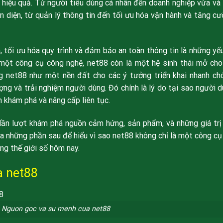
 hiệu quả. Từ người tiêu dùng cá nhân đến doanh nghiệp vừa và 
n diện, từ quản lý thông tin đến tối ưu hóa vận hành và tăng c
 tối ưu hóa quy trình và đảm bảo an toàn thông tin là những yế
 một công cụ công nghệ, net88 còn là một hệ sinh thái mở ch
g net88 như một nền đất cho các ý tưởng triển khai nhanh ch
ượng và trải nghiệm người dùng. Đó chính là lý do tại sao người 
h khám phá và nâng cấp liên tục.
ẽ lần lượt khám phá nguồn cảm hứng, sản phẩm, và những giá tr
a những phần sau để hiểu vì sao net88 không chỉ là một công c
ong thế giới số hôm nay.
a net88
 Nguon goc va su menh cua net88