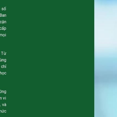
i số
 Ban
 cận
 cấp
 mọi
. Từ
dùng
 chỉ
 học
hững
m vi
, và
 mức