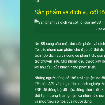
độ.
Sản phẩm và dịch vụ cốt lõ
Sản p
Net88 cung cấp một dải sản phẩm và dịch v
đó, các nhóm sản phẩm chủ đạo có thể được
tích hợp dịch vụ và công cụ phân tích, giải 
trợ chuyên sâu. Mỗi nhóm đều được xây d
khi nhu cầu của khách hàng phát triển.
Những người dùng có thể trải nghiệm net8
đến các API và plugin cho doanh nghiệp. 
ERP để đồng bộ dữ liệu, đồng thời triển kh
thể tận hưởng trải nghiệm cá nhân hóa, nơi
và mục tiêu số hóa của người dùng.