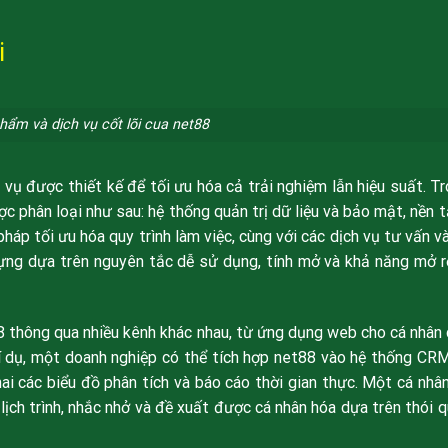
i
hẩm và dịch vụ cốt lõi cua net88
ụ được thiết kế để tối ưu hóa cả trải nghiệm lẫn hiệu suất. T
 phân loại như sau: hệ thống quản trị dữ liệu và bảo mật, nền 
pháp tối ưu hóa quy trình làm việc, cùng với các dịch vụ tư vấn v
ựng dựa trên nguyên tắc dễ sử dụng, tính mở và khả năng mở 
8 thông qua nhiều kênh khác nhau, từ ứng dụng web cho cá nhân
Ví dụ, một doanh nghiệp có thể tích hợp net88 vào hệ thống CR
ai các biểu đồ phân tích và báo cáo thời gian thực. Một cá nhâ
 lịch trình, nhắc nhở và đề xuất được cá nhân hóa dựa trên thói 