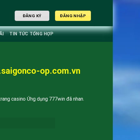
ĐĂNG KÝ
ĐĂNG NHẬP
ÃI
TIN TỨC TỔNG HỢP
t.saigonco-op.com.vn
 trang casino Ứng dụng 777win đã nhan.