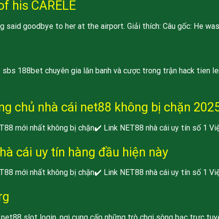
of his CARELE
 said goodbye to her at the airport. Giải thích: Câu gốc: He was
8 sbs 188bet chuyên gia lăn banh và cược trong trận hack tien 
ang chủ nhà cái net88 không bị chặn 202
ET88 mới nhất không bị chặn✔️ Link NET88 nhà cái uy tín số 1 Vi
hà cái uy tín hàng đầu hiện này
ET88 mới nhất không bị chặn✔️ Link NET88 nhà cái uy tín số 1 V
rg
et88 slot login, nơi cung cấp những trò chơi sòng bạc trực tuy