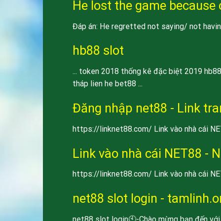
He lost the game because 
Đáp án: He regretted not saying/ not having
hb88 slot
... token 2018 thống kê đặc biệt 2019 hb8
tháp lien he bet88 ...
Đăng nhập net88 - Link tr
https://linknet88.com/ Link vào nhà cái N
Link vào nhà cái NET88 - N
https://linknet88.com/ Link vào nhà cái N
net88 slot login - tamlinh.o
net88 slot login🕙-Chào mừng bạn đến với n