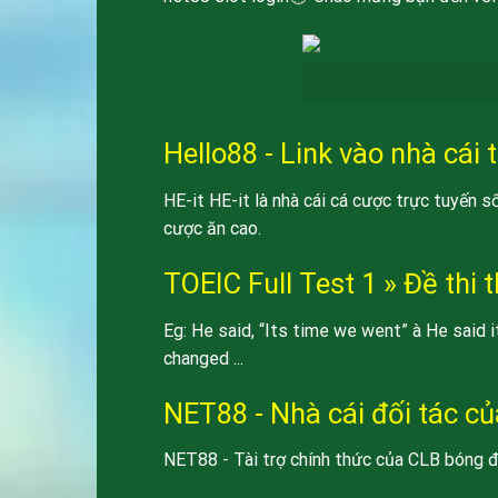
Hello88 - Link vào nhà cái 
HE-it HE-it là nhà cái cá cược trực tuyến số
cược ăn cao.
TOEIC Full Test 1 » Đề thi
Eg: He said, “Its time we went” à He said 
changed ...
NET88 - Nhà cái đối tác của
NET88 - Tài trợ chính thức của CLB bóng 