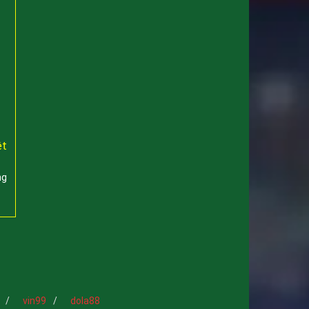
ệt
ng
vin99
dola88