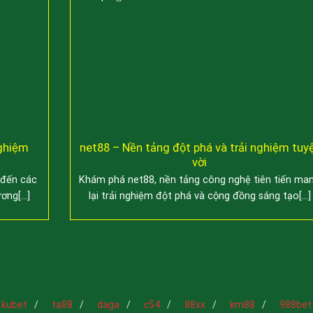
nghiệm
net88 – Nền tảng đột phá và trải nghiệm tuy
vời
 đến các
Khám phá net88, nền tảng công nghệ tiên tiến ma
ng[...]
lại trải nghiệm đột phá và cộng đồng sáng tạo[...]
kubet
ta88
daga
c54
88xx
km88
988bet