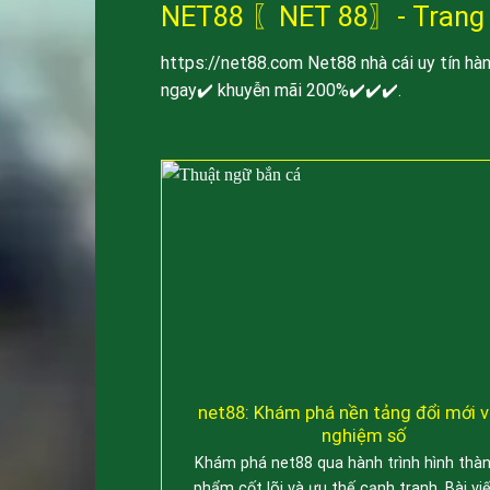
NET88 〖NET 88〗- Trang C
https://net88.com Net88 nhà cái uy tín hà
ngay✔️ khuyễn mãi 200%✔️✔️✔️.
net88: Khám phá nền tảng đổi mới và
nghiệm số
Khám phá net88 qua hành trình hình thàn
phẩm cốt lõi và ưu thế cạnh tranh. Bài viết 