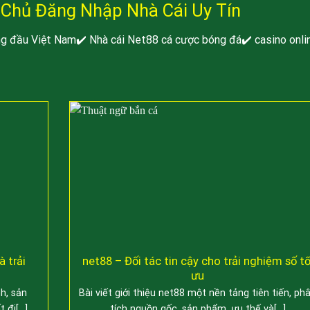
hủ Đăng Nhập Nhà Cái Uy Tín
ng đầu Việt Nam✔️ Nhà cái Net88 cá cược bóng đá✔️ casino onli
 trải
net88 – Đối tác tin cậy cho trải nghiệm số tố
ưu
h, sản
Bài viết giới thiệu net88 một nền tảng tiên tiến, ph
đi[...]
tích nguồn gốc, sản phẩm, ưu thế và[...]