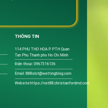
THÔNG TIN
114 PHU THO HOA P. PTH Quan
Tan Phu Thanh pho Ho Chi Minh
Điện thoại: 0967316136
Email:
888slot@wettingblog.com
Website:https://net88.christianfordmd.com