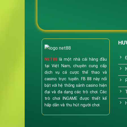
HƯ
NET88
là một nhà cái hàng đầu
tại Việt Nam, chuyên cung cấp
dịch vụ cá cược thể thao và
casino trực tuyến. FB 88 này nổi
bật với hệ thống sảnh casino hiện
đại và đa dạng các trò chơi. Các
trò chơi INGAME được thiết kế
hấp dẫn và thu hút người chơi.