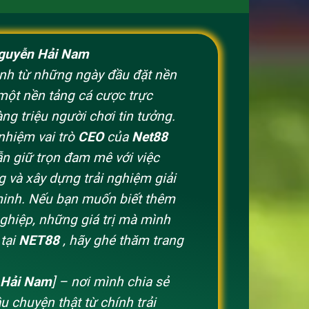
guyễn Hải Nam
nh từ những ngày đầu đặt nền
 một nền tảng cá cược trực
ng triệu người chơi tin tưởng.
nhiệm vai trò
CEO
của
Net88
ẫn giữ trọn đam mê với việc
g và xây dựng trải nghiệm giải
 minh. Nếu bạn muốn biết thêm
nghiệp, những giá trị mà mình
 tại
NET88
, hãy ghé thăm trang
 Hải Nam
] – nơi mình chia sẻ
 chuyện thật từ chính trải