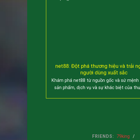
net88: Đột phá thương hiệu và trải 
người dùng xuất sắc
Khám phá net88 từ nguồn gốc và sứ mệnh
sản phẩm, dịch vụ và sự khác biệt của thươ
FRIENDS:
79king