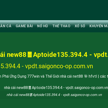
BẮN CÁ
GAME BÀI
NỔ HŨ
THỂ THAO
XỔ SỐ
KHUYẾN M
 cái new88🧧Aptoide135.394.4 - vpd
5.394.4 - vpdt.saigonco-op.com.vn
ám Phá Ứng Dụng 777win và Thế Giới nhà cái net88 🎯 hfvtl | các
nhà cái new88🧧Aptoide135.394.4 - vpdt.saigonco-op.com.vn