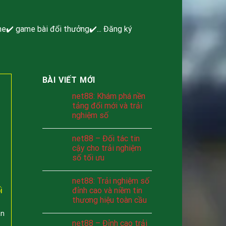
ne✔️ game bài đổi thưởng✔️... Đăng ký
BÀI VIẾT MỚI
net88: Khám phá nền
tảng đổi mới và trải
nghiệm số
net88 – Đối tác tin
cậy cho trải nghiệm
số tối ưu
net88: Trải nghiệm số
đỉnh cao và niềm tin
i
thương hiệu toàn cầu
ân
net88 – Đỉnh cao trải