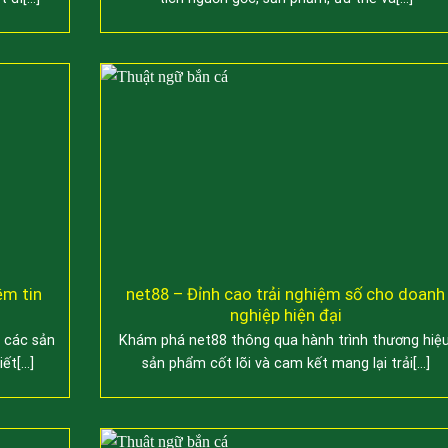
ềm tin
net88 – Đỉnh cao trải nghiệm số cho doanh
nghiệp hiện đại
 các sản
Khám phá net88 thông qua hành trình thương hiệu
t[...]
sản phẩm cốt lõi và cam kết mang lại trải[...]