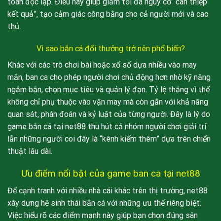
toán độc lập. Điều này giúp giảm tối đa nguy cơ “can thiệp
kết quả”, tạo cảm giác công bằng cho cả người mới và cao
thủ.
Vì sao bắn cá đổi thưởng trở nên phổ biến?
Khác với các trò chơi bài hoặc xổ số dựa nhiều vào may
mắn, ban ca cho phép người chơi chủ động hơn nhờ kỹ năng
ngắm bắn, chọn mục tiêu và quản lý đạn. Tỷ lệ thắng vì thế
không chỉ phụ thuộc vào vận may mà còn gắn với khả năng
quan sát, phán đoán và kỷ luật của từng người. Đây là lý do
game bắn cá tại net88 thu hút cả nhóm người chơi giải trí
lẫn những người coi đây là “kênh kiếm thêm” dựa trên chiến
thuật lâu dài.
Ưu điểm nổi bật của game ban ca tại net88
Để cạnh tranh với nhiều nhà cái khác trên thị trường, net88
xây dựng hệ sinh thái bắn cá với những ưu thế riêng biệt.
Việc hiểu rõ các điểm mạnh này giúp bạn chọn đúng sân