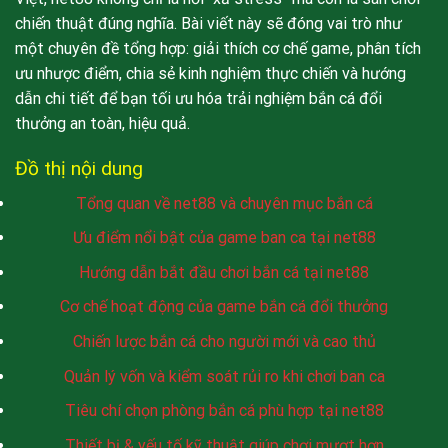
chiến thuật đúng nghĩa. Bài viết này sẽ đóng vai trò như
một chuyên đề tổng hợp: giải thích cơ chế game, phân tích
ưu nhược điểm, chia sẻ kinh nghiệm thực chiến và hướng
dẫn chi tiết để bạn tối ưu hóa trải nghiệm bắn cá đổi
thưởng an toàn, hiệu quả.
Đồ thị nội dung
Tổng quan về net88 và chuyên mục bắn cá
Ưu điểm nổi bật của game ban ca tại net88
Hướng dẫn bắt đầu chơi bắn cá tại net88
Cơ chế hoạt động của game bắn cá đổi thưởng
Chiến lược bắn cá cho người mới và cao thủ
Quản lý vốn và kiểm soát rủi ro khi chơi ban ca
Tiêu chí chọn phòng bắn cá phù hợp tại net88
Thiết bị & yếu tố kỹ thuật giúp chơi mượt hơn