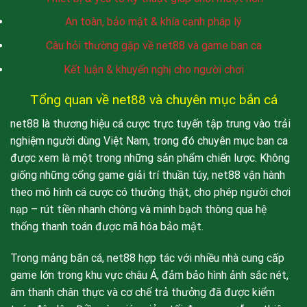
An toàn, bảo mật & khía cạnh pháp lý
Câu hỏi thường gặp về net88 và game ban ca
Kết luận & khuyến nghị cho người chơi
Tổng quan về net88 và chuyên mục bắn cá
net88 là thương hiệu cá cược trực tuyến tập trung vào trải
nghiệm người dùng Việt Nam, trong đó chuyên mục ban ca
được xem là một trong những sản phẩm chiến lược. Không
giống những cổng game giải trí thuần túy, net88 vận hành
theo mô hình cá cược có thưởng thật, cho phép người chơi
nạp – rút tiền nhanh chóng và minh bạch thông qua hệ
thống thanh toán được mã hóa bảo mật.
Trong mảng bắn cá, net88 hợp tác với nhiều nhà cung cấp
game lớn trong khu vực châu Á, đảm bảo hình ảnh sắc nét,
âm thanh chân thực và cơ chế trả thưởng đã được kiểm