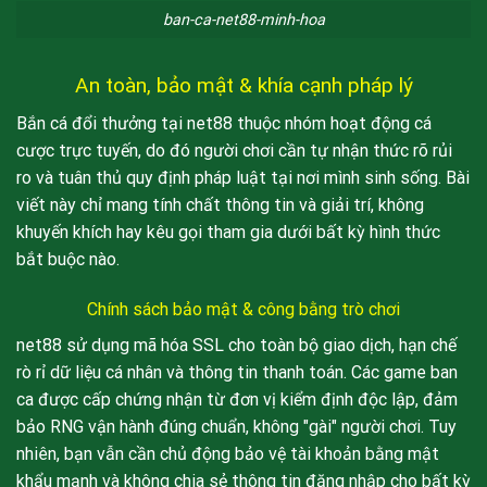
ban-ca-net88-minh-hoa
An toàn, bảo mật & khía cạnh pháp lý
Bắn cá đổi thưởng tại net88 thuộc nhóm hoạt động cá
cược trực tuyến, do đó người chơi cần tự nhận thức rõ rủi
ro và tuân thủ quy định pháp luật tại nơi mình sinh sống. Bài
viết này chỉ mang tính chất thông tin và giải trí, không
khuyến khích hay kêu gọi tham gia dưới bất kỳ hình thức
bắt buộc nào.
Chính sách bảo mật & công bằng trò chơi
net88 sử dụng mã hóa SSL cho toàn bộ giao dịch, hạn chế
rò rỉ dữ liệu cá nhân và thông tin thanh toán. Các game ban
ca được cấp chứng nhận từ đơn vị kiểm định độc lập, đảm
bảo RNG vận hành đúng chuẩn, không "gài" người chơi. Tuy
nhiên, bạn vẫn cần chủ động bảo vệ tài khoản bằng mật
khẩu mạnh và không chia sẻ thông tin đăng nhập cho bất kỳ