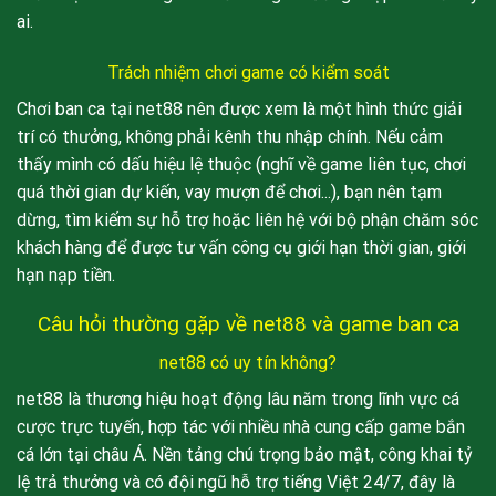
ai.
Trách nhiệm chơi game có kiểm soát
Chơi ban ca tại net88 nên được xem là một hình thức giải
trí có thưởng, không phải kênh thu nhập chính. Nếu cảm
thấy mình có dấu hiệu lệ thuộc (nghĩ về game liên tục, chơi
quá thời gian dự kiến, vay mượn để chơi...), bạn nên tạm
dừng, tìm kiếm sự hỗ trợ hoặc liên hệ với bộ phận chăm sóc
khách hàng để được tư vấn công cụ giới hạn thời gian, giới
hạn nạp tiền.
Câu hỏi thường gặp về net88 và game ban ca
net88 có uy tín không?
net88 là thương hiệu hoạt động lâu năm trong lĩnh vực cá
cược trực tuyến, hợp tác với nhiều nhà cung cấp game bắn
cá lớn tại châu Á. Nền tảng chú trọng bảo mật, công khai tỷ
lệ trả thưởng và có đội ngũ hỗ trợ tiếng Việt 24/7, đây là