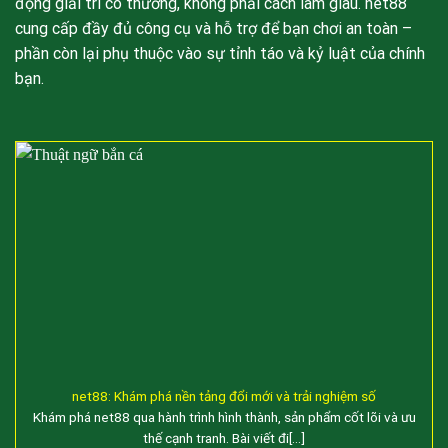
động giải trí có thưởng, không phải cách làm giàu. net88
cung cấp đầy đủ công cụ và hỗ trợ để bạn chơi an toàn –
phần còn lại phụ thuộc vào sự tỉnh táo và kỷ luật của chính
bạn.
net88: Khám phá nền tảng đổi mới và trải nghiệm số
Khám phá net88 qua hành trình hình thành, sản phẩm cốt lõi và ưu
thế cạnh tranh. Bài viết đi[...]