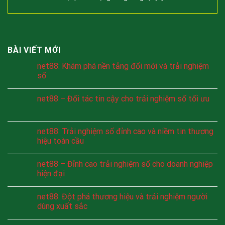
BÀI VIẾT MỚI
net88: Khám phá nền tảng đổi mới và trải nghiệm
số
net88 – Đối tác tin cậy cho trải nghiệm số tối ưu
net88: Trải nghiệm số đỉnh cao và niềm tin thương
hiệu toàn cầu
net88 – Đỉnh cao trải nghiệm số cho doanh nghiệp
hiện đại
net88: Đột phá thương hiệu và trải nghiệm người
dùng xuất sắc