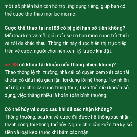
một số phiên bản còn hỗ trợ ứng dụng riêng, giúp bạn có
thể cược the thao mọi lúc mọi nơi.
Cược thể thao tại net88 có bị giới hạn số tiền không?
Mỗi loại kèo và mỗi giải đấu sẽ có hạn mức cược tối thiểu
và tối đa khác nhau. Thông tin này được hiển thị trực tiếp
trên vé cược, người chơi nên xem kỹ trước khi đặt.
net88
có khóa tài khoản nếu thắng nhiều không?
Theo thông lệ thị trường, nhà cái có quyền xem xét các tài
khoản có dấu hiệu gian lận, lợi dụng lỗi hệ thống. Tuy nhiên,
nếu người chơi cá cược trung thực, tuân thủ điều khoản sử
dụng, việc thắng nhiều là hoàn toàn bình thường.
Có thể hủy vé cược sau khi đã xác nhận không?
Thông thường, sau khi vé cược đã được hệ thống xác nhận
thành công thì không thể hủy. Người chơi cần kiểm tra kỹ số
tiền và loại kèo trước khi bấm xác nhận.