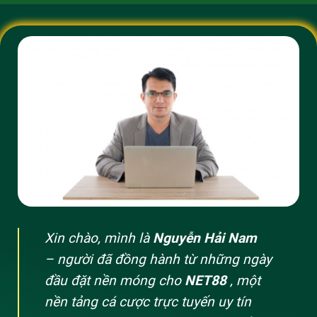
Xin chào, mình là
Nguyễn Hải Nam
– người đã đồng hành từ những ngày
đầu đặt nền móng cho
NET88
, một
nền tảng cá cược trực tuyến uy tín