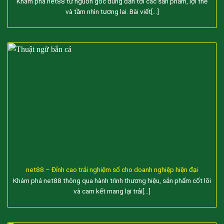
Khám phá net88 từ nguồn gốc đúng đắn tới các sản phẩm, lợi thế
và tầm nhìn tương lai. Bài viết[...]
net88 – Đỉnh cao trải nghiệm số cho doanh nghiệp hiện đại
Khám phá net88 thông qua hành trình thương hiệu, sản phẩm cốt lõi
và cam kết mang lại trải[...]