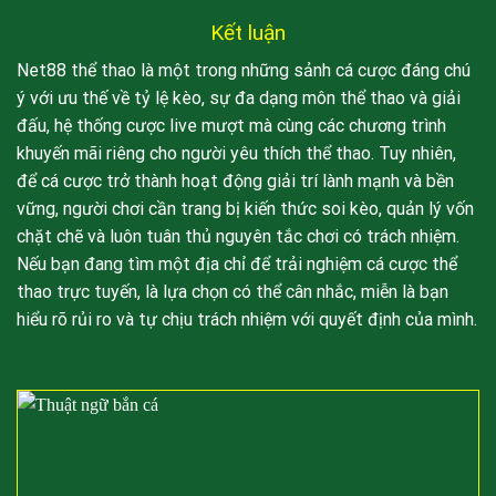
Kết luận
Net88 thể thao là một trong những sảnh cá cược đáng chú
ý với ưu thế về tỷ lệ kèo, sự đa dạng môn thể thao và giải
đấu, hệ thống cược live mượt mà cùng các chương trình
khuyến mãi riêng cho người yêu thích thể thao. Tuy nhiên,
để cá cược trở thành hoạt động giải trí lành mạnh và bền
vững, người chơi cần trang bị kiến thức soi kèo, quản lý vốn
chặt chẽ và luôn tuân thủ nguyên tắc chơi có trách nhiệm.
Nếu bạn đang tìm một địa chỉ để trải nghiệm cá cược thể
thao trực tuyến,
là lựa chọn có thể cân nhắc, miễn là bạn
hiểu rõ rủi ro và tự chịu trách nhiệm với quyết định của mình.