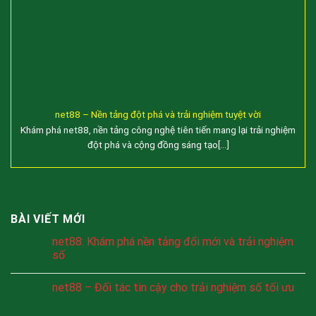
net88 – Nền tảng đột phá và trải nghiệm tuyệt vời
Khám phá net88, nền tảng công nghệ tiên tiến mang lại trải nghiệm
đột phá và cộng đồng sáng tạo[...]
BÀI VIẾT MỚI
net88: Khám phá nền tảng đổi mới và trải nghiệm
số
net88 – Đối tác tin cậy cho trải nghiệm số tối ưu