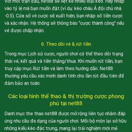
Với mỗi trận đấu, net88 sẽ liệt kê nhiều loại kèo. Hãy nhấp
vào tỷ lệ mà bạn muốn đặt (ví dụ: kèo châu Á đội chủ nhà
-0.5). Cửa sổ vé cược sẽ xuất hiện, bạn nhập số tiền cược
và xác nhận. Hệ thống sẽ thông báo "cược thành công" nếu
vé được chấp nhận.
6. Theo dõi vé & rút tiền
Trong mục Lịch sử cược, người chơi có thể theo dõi trạng
thái vé, kết quả và tiền thắng/thua. Khi muốn rút tiền, bạn
truy cập mục Rút tiền và làm theo hướng dẫn. Net88
thường yêu cầu xác minh danh tính cho lần rút đầu tiên để
đảm bảo an toàn.
Các loại hình thể thao & thị trường cược phong
phú tại net88
Danh mục the thao net88 được mở rộng liên tục nhằm đáp
ứng nhu cầu đa dạng của người chơi. Mỗi bộ môn lại sở hữu
những kiểu kèo đặc trưng, mang lại trải nghiệm mới mẻ.