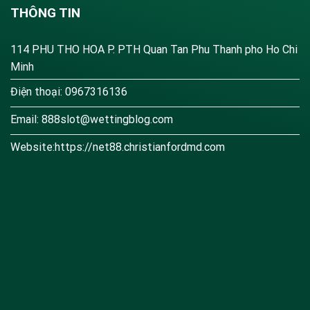
THÔNG TIN
114 PHU THO HOA P. PTH Quan Tan Phu Thanh pho Ho Chi
Minh
Điện thoại: 0967316136
Email:
888slot@wettingblog.com
Website:https://net88.christianfordmd.com