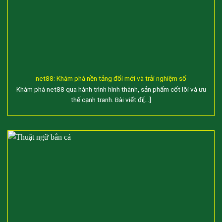
net88: Khám phá nền tảng đổi mới và trải nghiệm số
Khám phá net88 qua hành trình hình thành, sản phẩm cốt lõi và ưu
thế cạnh tranh. Bài viết đi[...]