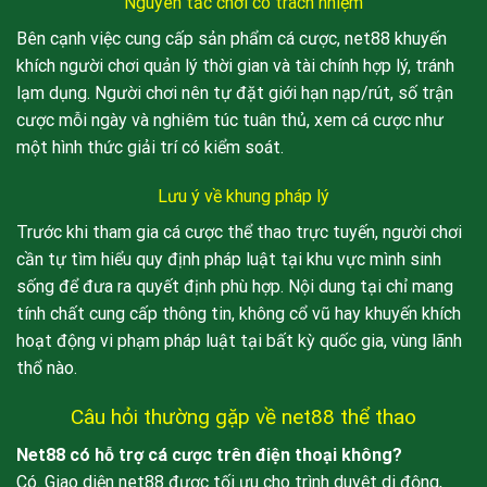
Nguyên tắc chơi có trách nhiệm
Bên cạnh việc cung cấp sản phẩm cá cược, net88 khuyến
khích người chơi quản lý thời gian và tài chính hợp lý, tránh
lạm dụng. Người chơi nên tự đặt giới hạn nạp/rút, số trận
cược mỗi ngày và nghiêm túc tuân thủ, xem cá cược như
một hình thức giải trí có kiểm soát.
Lưu ý về khung pháp lý
Trước khi tham gia cá cược thể thao trực tuyến, người chơi
cần tự tìm hiểu quy định pháp luật tại khu vực mình sinh
sống để đưa ra quyết định phù hợp. Nội dung tại
chỉ mang
tính chất cung cấp thông tin, không cổ vũ hay khuyến khích
hoạt động vi phạm pháp luật tại bất kỳ quốc gia, vùng lãnh
thổ nào.
Câu hỏi thường gặp về net88 thể thao
Net88 có hỗ trợ cá cược trên điện thoại không?
Có. Giao diện net88 được tối ưu cho trình duyệt di động,