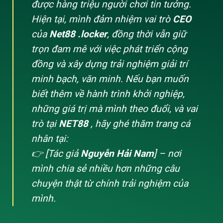
được hàng triệu người chơi tin tưởng.
Hiện tại, mình đảm nhiệm vai trò
CEO
của
Net88 .locker
, đồng thời vẫn giữ
trọn đam mê với việc phát triển cộng
đồng và xây dựng trải nghiệm giải trí
minh bạch, văn minh. Nếu bạn muốn
biết thêm về hành trình khởi nghiệp,
những giá trị mà mình theo đuổi, và vai
trò tại
NET88
, hãy ghé thăm trang cá
nhân tại:
👉 [Tác giả
Nguyễn Hải Nam
] – nơi
mình chia sẻ nhiều hơn những câu
chuyện thật từ chính trải nghiệm của
mình.