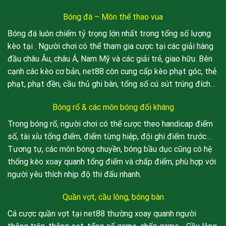
Bóng đá – Môn thể thao vua
Bóng đá luôn chiếm tỷ trọng lớn nhất trong tổng số lượng
kèo tại
. Người chơi có thể tham gia cược tại các giải hàng
đầu châu Âu, châu Á, Nam Mỹ và các giải trẻ, giao hữu. Bên
cạnh các kèo cơ bản, net88 còn cung cấp kèo phạt góc, thẻ
phạt, phạt đền, cầu thủ ghi bàn, tổng số cú sút trúng đích…
Bóng rổ & các môn bóng đối kháng
Trong bóng rổ, người chơi có thể cược theo handicap điểm
số, tài xỉu tổng điểm, điểm từng hiệp, đội ghi điểm trước…
Tương tự, các môn bóng chuyền, bóng bầu dục cũng có hệ
thống kèo xoay quanh tổng điểm và chấp điểm, phù hợp với
người yêu thích nhịp độ thi đấu nhanh.
Quần vợt, cầu lông, bóng bàn
Cá cược quần vợt tại net88 thường xoay quanh người