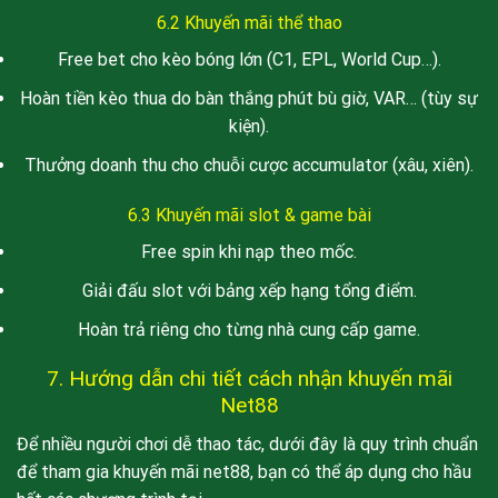
6.2 Khuyến mãi thể thao
Free bet cho kèo bóng lớn (C1, EPL, World Cup…).
Hoàn tiền kèo thua do bàn thắng phút bù giờ, VAR… (tùy sự
kiện).
Thưởng doanh thu cho chuỗi cược accumulator (xâu, xiên).
6.3 Khuyến mãi slot & game bài
Free spin khi nạp theo mốc.
Giải đấu slot với bảng xếp hạng tổng điểm.
Hoàn trả riêng cho từng nhà cung cấp game.
7. Hướng dẫn chi tiết cách nhận khuyến mãi
Net88
Để nhiều người chơi dễ thao tác, dưới đây là quy trình chuẩn
để tham gia khuyến mãi net88, bạn có thể áp dụng cho hầu