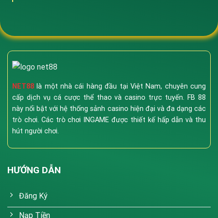
NET88
là một nhà cái hàng đầu tại Việt Nam, chuyên cung
cấp dịch vụ cá cược thể thao và casino trực tuyến. FB 88
này nổi bật với hệ thống sảnh casino hiện đại và đa dạng các
trò chơi. Các trò chơi INGAME được thiết kế hấp dẫn và thu
hút người chơi.
HƯỚNG DẪN
Đăng Ký
Nạp Tiền