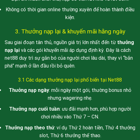
Không có thời gian online thường xuyên để hoàn thành điều
kiện.
3. Thưởng nạp lại & khuyến mãi hằng ngày
Sau giai đoạn tân thủ, nguồn giá trị lớn nhất đến từ
thưởng
nạp lại
và các gói khuyến mãi áp dụng định kỳ. Đây là cách
net88 duy trì sự gắn bó của người chơi lâu dài, thay vì “bắn
phá” mạnh ở lần đầu rồi bỏ quên.
3.1 Các dạng thưởng nạp lại phổ biến tại Net88
Thưởng nạp ngày
: mỗi ngày một gói, thường bonus nhỏ
nhưng wagering nhẹ.
Thưởng nạp cuối tuần
: ưu đãi mạnh hơn, phù hợp người
chơi nhiều vào Thứ 7 – CN.
Thưởng nạp theo thứ
: ví dụ Thứ 2 hoàn tiền, Thứ 4 thưởng
slot, Thứ 6 thưởng thể thao.