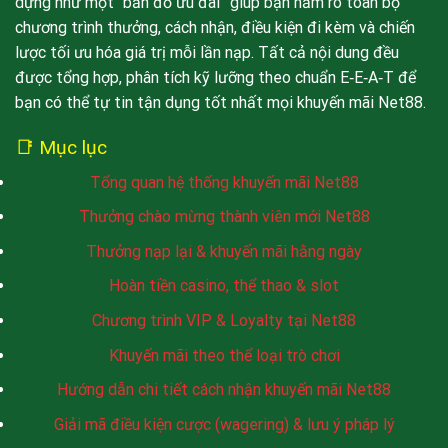
dựng như một “bản đồ ưu đãi” giúp bạn nắm rõ toàn bộ
chương trình thưởng, cách nhận, điều kiện đi kèm và chiến
lược tối ưu hóa giá trị mỗi lần nạp. Tất cả nội dung đều
được tổng hợp, phân tích kỹ lưỡng theo chuẩn E‑E‑A‑T để
bạn có thể tự tin tận dụng tốt nhất mọi khuyến mãi Net88.
📑 Mục lục
Tổng quan hệ thống khuyến mãi Net88
Thưởng chào mừng thành viên mới Net88
Thưởng nạp lại & khuyến mãi hằng ngày
Hoàn tiền casino, thể thao & slot
Chương trình VIP & Loyalty tại Net88
Khuyến mãi theo thể loại trò chơi
Hướng dẫn chi tiết cách nhận khuyến mãi Net88
Giải mã điều kiện cược (wagering) & lưu ý pháp lý