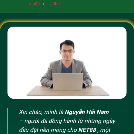
leo88
23bet
Xin chào, mình là
Nguyễn Hải Nam
– người đã đồng hành từ những ngày
đầu đặt nền móng cho
NET88
, một