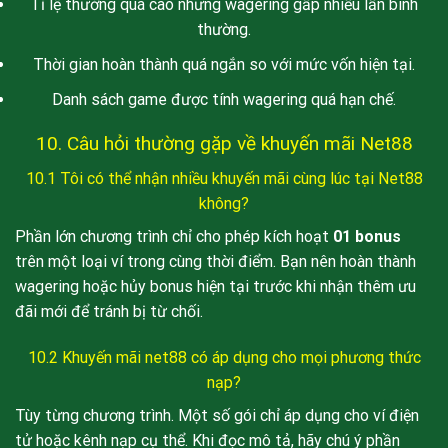
Tỉ lệ thưởng quá cao nhưng wagering gấp nhiều lần bình
thường.
Thời gian hoàn thành quá ngắn so với mức vốn hiện tại.
Danh sách game được tính wagering quá hạn chế.
10. Câu hỏi thường gặp về khuyến mãi Net88
10.1 Tôi có thể nhận nhiều khuyến mãi cùng lúc tại Net88
không?
Phần lớn chương trình chỉ cho phép kích hoạt
01 bonus
trên một loại ví trong cùng thời điểm. Bạn nên hoàn thành
wagering hoặc hủy bonus hiện tại trước khi nhận thêm ưu
đãi mới để tránh bị từ chối.
10.2 Khuyến mãi net88 có áp dụng cho mọi phương thức
nạp?
Tùy từng chương trình. Một số gói chỉ áp dụng cho ví điện
tử hoặc kênh nạp cụ thể. Khi đọc mô tả, hãy chú ý phần