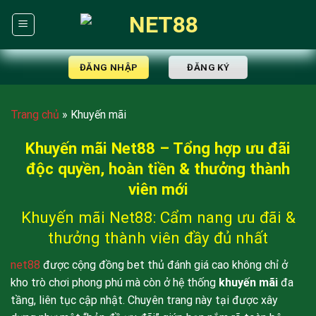
Skip
to
content
ĐĂNG NHẬP
ĐĂNG KÝ
Trang chủ
»
Khuyến mãi
Khuyến mãi Net88 – Tổng hợp ưu đãi
độc quyền, hoàn tiền & thưởng thành
viên mới
Khuyến mãi Net88: Cẩm nang ưu đãi &
thưởng thành viên đầy đủ nhất
net88
được cộng đồng bet thủ đánh giá cao không chỉ ở
kho trò chơi phong phú mà còn ở hệ thống
khuyến mãi
đa
tầng, liên tục cập nhật. Chuyên trang này tại
được xây