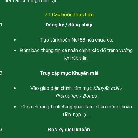
hết các chương trình tại
.
7.1 Các bước thực hiện
Đăng ký / đăng nhập
Tạo tài khoản Net88 nếu chưa có.
Đảm bảo thông tin cá nhân chính xác để tránh vướng
khi rút tiền.
Truy cập mục Khuyến mãi
Vào giao diện chính, tìm mục
Khuyến mãi /
Promotion / Bonus
.
Chọn chương trình đang quan tâm: chào mừng, hoàn
tiền, nạp lại…
Đọc kỹ điều khoản