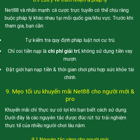
Net88 và
nhấn mạnh: cá cược trực tuyến có thể chịu ràng
buộc pháp lý khác nhau tại mỗi quốc gia/khu vực. Trước khi
tham gia, bạn cần:
Tự kiểm tra quy định pháp luật nơi cư trú.
Chỉ coi tiền nạp là
chi phí giải trí
, không sử dụng tiền vay
mượn.
Đặt giới hạn nạp tiền & thời gian chơi phù hợp sức khỏe tài
chính.
9. Mẹo tối ưu khuyến mãi Net88 cho người mới &
pro
Khuyến mãi chỉ thực sự có lợi khi bạn biết cách sử dụng.
Dưới đây là các nguyên tắc được đúc rút từ trải nghiệm
thực tế của nhiều người chơi lâu năm.
9.1 Nguyên tắc vàng cho người mới