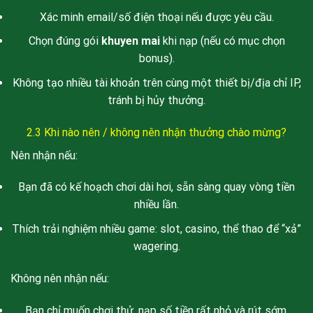
Xác minh email/số điện thoại nếu được yêu cầu.
Chọn đúng gói
khuyen mai
khi nạp (nếu có mục chọn
bonus).
Không tạo nhiều tài khoản trên cùng một thiết bị/địa chỉ IP,
tránh bị hủy thưởng.
2.3 Khi nào nên / không nên nhận thưởng chào mừng?
Nên nhận nếu:
Bạn đã có kế hoạch chơi dài hơi, sẵn sàng quay vòng tiền
nhiều lần.
Thích trải nghiệm nhiều game: slot, casino, thể thao để “xả”
wagering.
Không nên nhận nếu:
Bạn chỉ muốn chơi thử, nạp số tiền rất nhỏ và rút sớm.